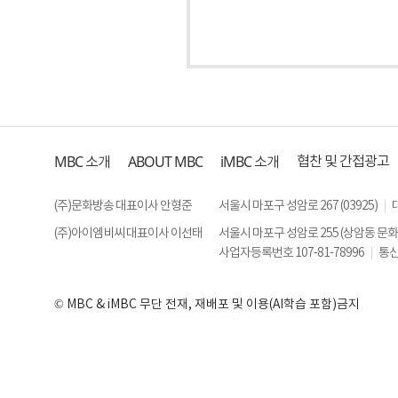
MBC
ABOUT MBC
iMBC
협찬 및 간접광고
소개
소개
(주)문화방송 대표이사 안형준
서울시 마포구 성암로 267 (03925)
(주)아이엠비씨 대표이사 이선태
서울시 마포구 성암로 255 (상암동 문
사업자등록번호 107-81-78996
통신
© MBC & iMBC 무단 전재, 재배포 및 이용(AI학습 포함)금지